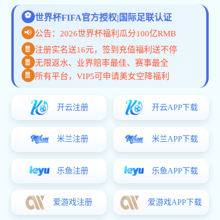
手机App
网页版
克尼佩尔单场25555三分创下
新秀历史第二佳表现仅次于库
里
2026-06-06 01:14
38 次阅读
首页
/
体育焦点