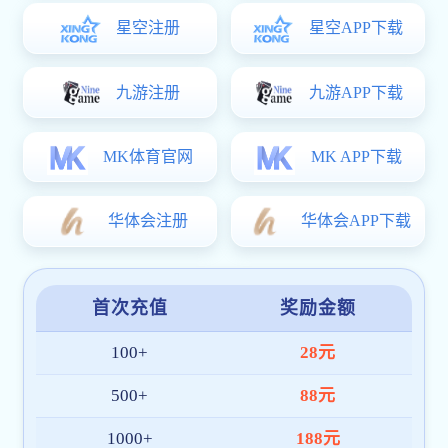
在当今的篮球世界中，新秀球员的表现往往备受关
注。而克尼佩尔在一场比赛中以25分、5个篮板、5次
助攻和5个三分球的优异表现，不仅帮助球队取得胜
利，还创下了新秀历史上第二佳的单场数据，仅次于
传奇球星斯蒂芬·库里。这一成就引发了广泛讨论，本
文将从四个方面对此进行深入分析。首先，我们将探
讨克尼佩尔个人能力与技术特点；其次，分析他在比
赛中的关键时刻表现；第三，讨论这一成就对他职业
生涯发展的影响；最后，评估其对球队整体战绩的贡
献。通过这些方面，我们可以更全面地了解克尼佩尔