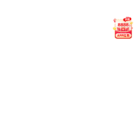
霍里称骑士如同95火箭实力强大或将冲击
近年来，NBA的竞争愈发激烈，各支球队都在努力争取更高
的荣誉。在这...
2026-06-08