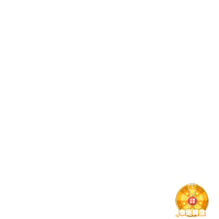
生深远影响。如果掘金能够顺利取胜，将进一步巩固
其在西部排行榜的位置，并为冲击更高目标奠定基
础。而如果失败，则可能导致排名下滑，从而面临更
大的压力。不过无论如何，这都是一次检验他们真正
实力的重要机会。
对于湖人来说，同样面临着类似局面。如果他们能够
在关键大战中取得佳绩，将有效提升全队士气，为后
续赛事注入动力。而若遭遇失利，则可能使他们陷入
不利境地，使季后赛前景蒙上阴影。因此，每一场比
赛都是一场生死攸关之战。
Total来看，这几场白热化对决不仅仅是积分榜上的较
量，更是各支球队实力与潜力的一次全面展示。围绕
着每一个关键节点，各队伍都需精心准备，以求在竞